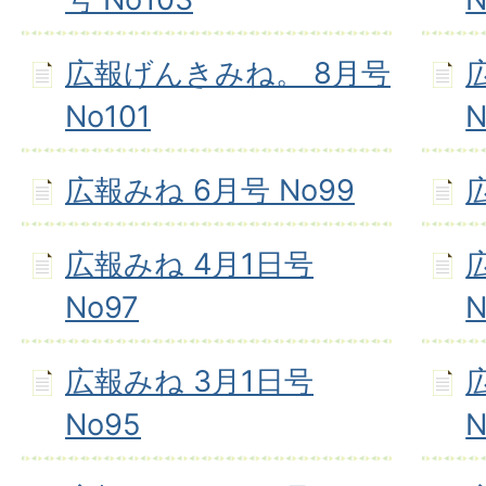
広報げんきみね。 8月号
No101
N
広報みね 6月号 No99
広報みね 4月1日号
No97
N
広報みね 3月1日号
No95
N