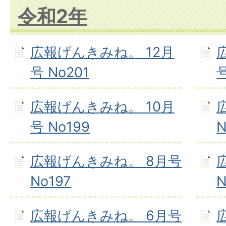
令和2年
広報げんきみね。 12月
号 No201
号
広報げんきみね。 10月
号 No199
N
広報げんきみね。 8月号
No197
N
広報げんきみね。 6月号