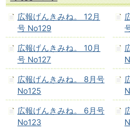
広報げんきみね。 12月
号 No129
号
広報げんきみね。 10月
号 No127
N
広報げんきみね。 8月号
No125
N
広報げんきみね。 6月号
No123
N