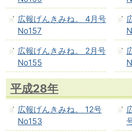
広報げんきみね。 4月号
No157
N
広報げんきみね。 2月号
No155
N
平成28年
広報げんきみね。 12号
No153
号