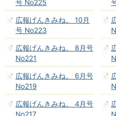
号 No225
号
広報げんきみね。 10月
号 No223
N
広報げんきみね。 8月号
No221
N
広報げんきみね。 6月号
No219
N
広報げんきみね。 4月号
No217
N