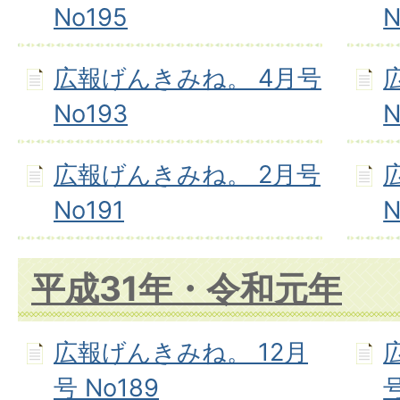
No195
N
広報げんきみね。 4月号
No193
N
広報げんきみね。 2月号
No191
N
平成31年・令和元年
広報げんきみね。 12月
号 No189
号