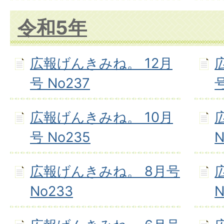
令和5年
広報げんきみね。 12月
号 No237
号
広報げんきみね。 10月
号 No235
N
広報げんきみね。 8月号
No233
N