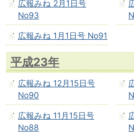
広報みね 2月1日号
No93
N
広報みね 1月1日号 No91
平成23年
広報みね 12月15日号
No90
N
広報みね 11月15日号
No88
N