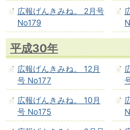
広報げんきみね。 2月号
No179
N
平成30年
広報げんきみね。 12月
号 No177
号
広報げんきみね。 10月
号 No175
N