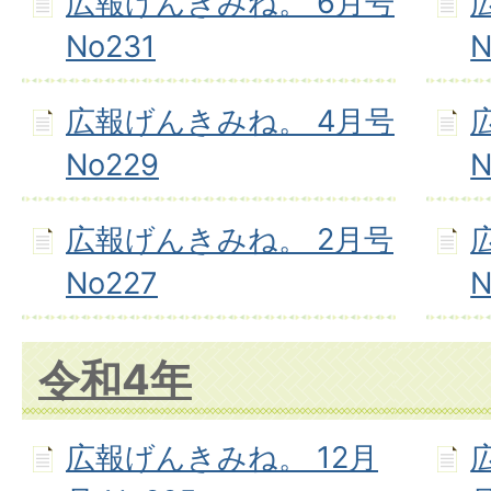
広報げんきみね。 6月号
No231
N
広報げんきみね。 4月号
No229
N
広報げんきみね。 2月号
No227
N
令和4年
広報げんきみね。 12月