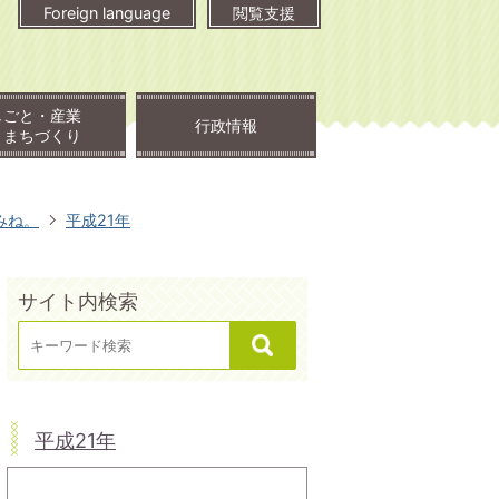
Foreign language
閲覧支援
しごと・産業
行政情報
・まちづくり
みね。
平成21年
サイト内検索
平成21年