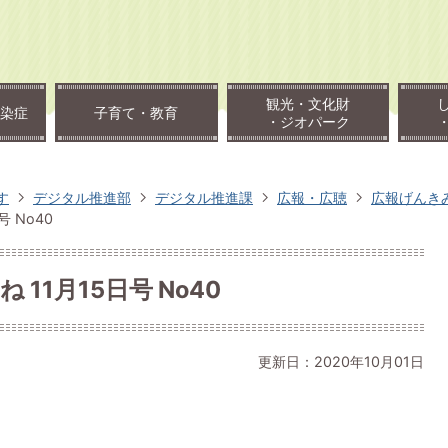
観光・文化財
染症
子育て・教育
・ジオパーク
す
デジタル推進部
デジタル推進課
広報・広聴
広報げんき
号 No40
 11月15日号 No40
更新日：2020年10月01日