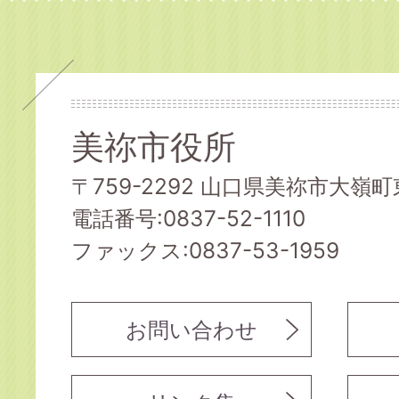
美祢市役所
〒759-2292 山口県美祢市大嶺町東
電話番号:0837-52-1110
ファックス:0837-53-1959
お問い合わせ