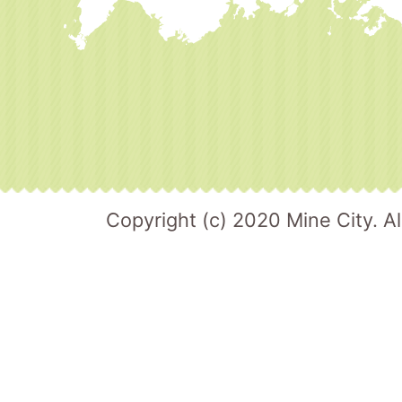
Copyright (c) 2020 Mine City. Al