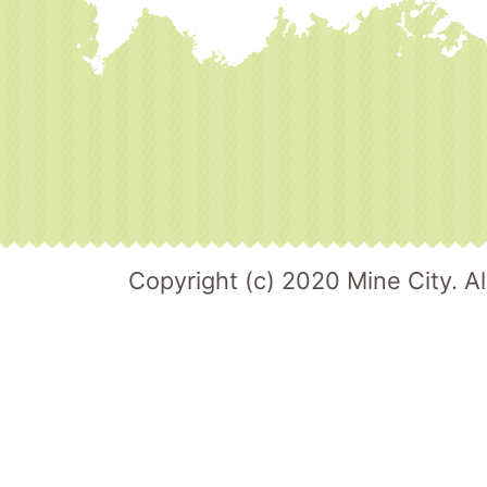
Copyright (c) 2020 Mine City. Al