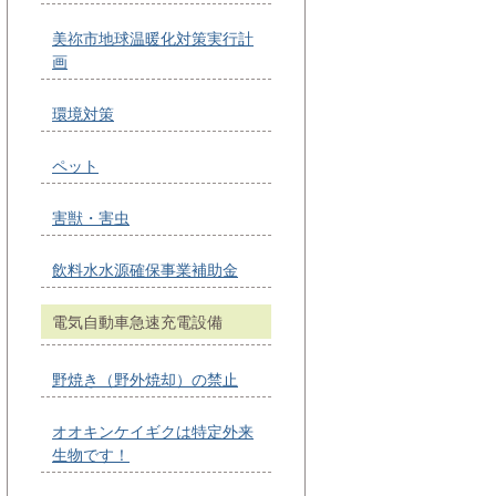
美祢市地球温暖化対策実行計
画
環境対策
ペット
害獣・害虫
飲料水水源確保事業補助金
電気自動車急速充電設備
野焼き（野外焼却）の禁止
オオキンケイギクは特定外来
生物です！