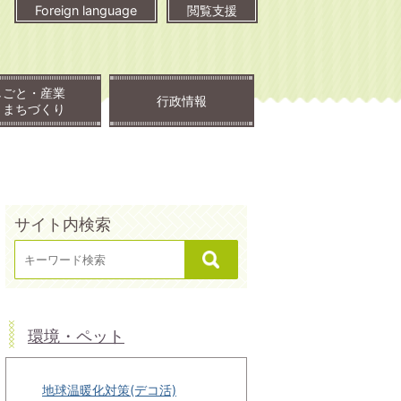
Foreign language
閲覧支援
しごと・産業
行政情報
・まちづくり
サイト内検索
環境・ペット
地球温暖化対策(デコ活)