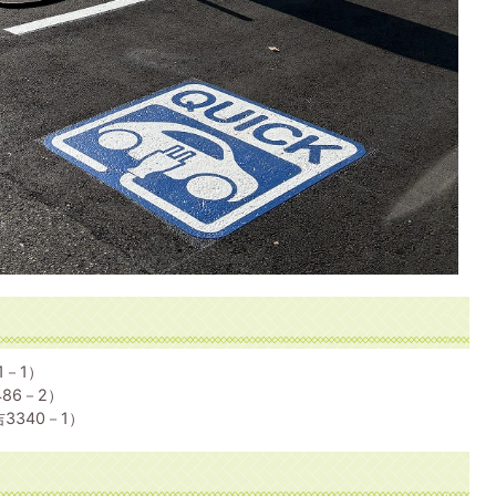
1－1）
86－2）
3340－1）