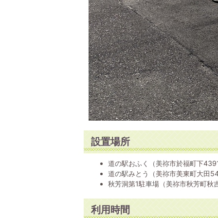
設置場所
道の駅おふく（美祢市於福町下439
道の駅みとう（美祢市美東町大田54
秋芳洞第1駐車場（美祢市秋芳町秋吉
利用時間