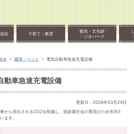
観光・文化財
染症
子育て・教育
・ジオパーク
続き
環境・ペット
電気自動車急速充電設備
自動車急速充電設備
更新日：2026年03月24日
車から排出されるCO2を削減し、脱炭素社会の実現のため市内3
います。
せ