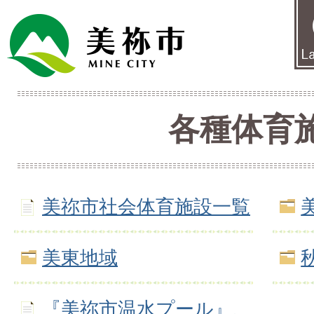
各種体育
美祢市社会体育施設一覧
美東地域
『美祢市温水プール』、