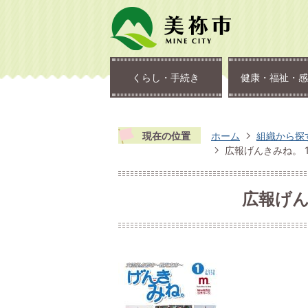
くらし・手続き
健康・福祉・感
現在の位置
ホーム
組織から探
広報げんきみね。 1
広報げんき