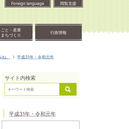
Foreign language
閲覧支援
しごと・産業
行政情報
・まちづくり
みね。
平成31年・令和元年
サイト内検索
平成31年・令和元年