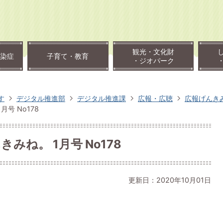
観光・文化財
染症
子育て・教育
・ジオパーク
す
デジタル推進部
デジタル推進課
広報・広聴
広報げんき
月号 No178
みね。 1月号 No178
更新日：2020年10月01日