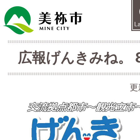
広報げんきみね。 8月
更