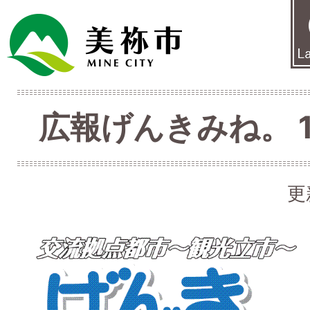
広報げんきみね。 1月
更