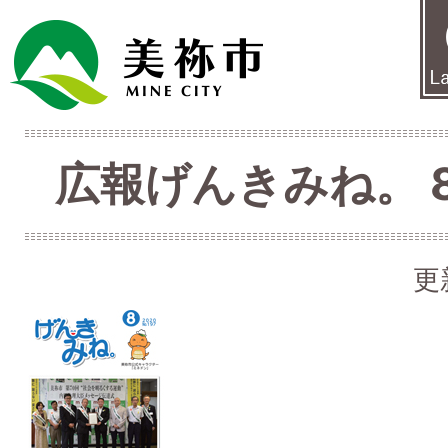
広報げんきみね。 8月
更