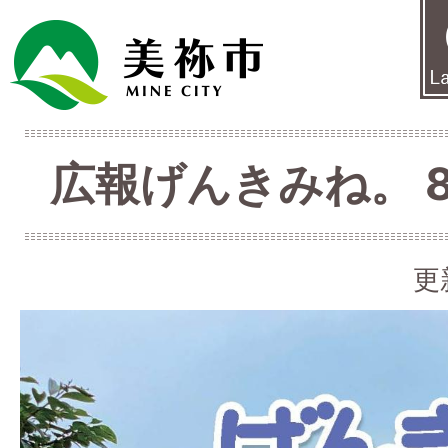
広報げんきみね。 8月
更