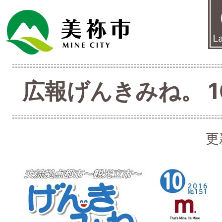
広報げんきみね。 10
更