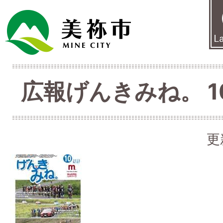
広報げんきみね。 10
更