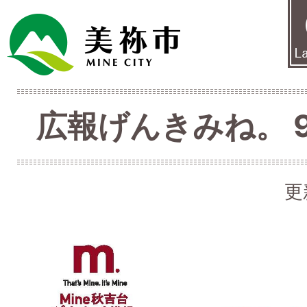
広報げんきみね。 9月
更