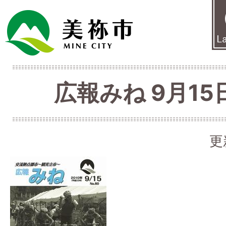
広報みね 9月15日
更