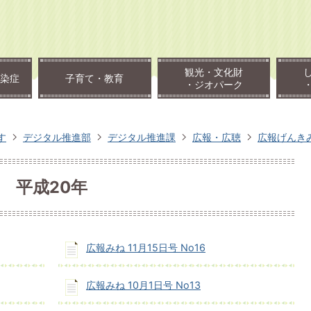
観光・文化財
染症
子育て・教育
・ジオパーク
す
デジタル推進部
デジタル推進課
広報・広聴
広報げんき
平成20年
広報みね 11月15日号 No16
広報みね 10月1日号 No13