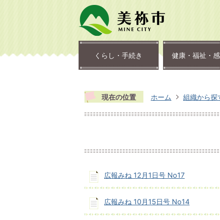
くらし・手続き
健康・福祉・感
現在の位置
ホーム
組織から探
広報みね 12月1日号 No17
広報みね 10月15日号 No14