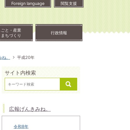
Foreign language
閲覧支援
しごと・産業
行政情報
・まちづくり
みね。
平成20年
サイト内検索
広報げんきみね。
令和8年