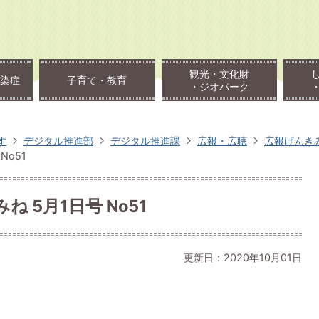
観光・文化財
染症
子育て・教育
・ジオパーク
す
デジタル推進部
デジタル推進課
広報・広聴
広報げんき
No51
ね 5月1日号 No51
更新日：2020年10月01日