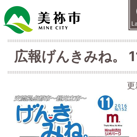
広報げんきみね。 11
更