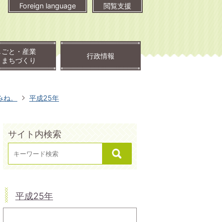
Foreign language
閲覧支援
しごと・産業
行政情報
・まちづくり
みね。
平成25年
サイト内検索
平成25年