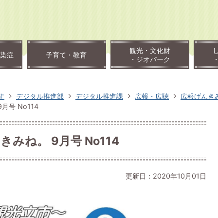
観光・文化財
染症
子育て・教育
・ジオパーク
す
デジタル推進部
デジタル推進課
広報・広聴
広報げんき
月号 No114
みね。 9月号 No114
更新日：2020年10月01日