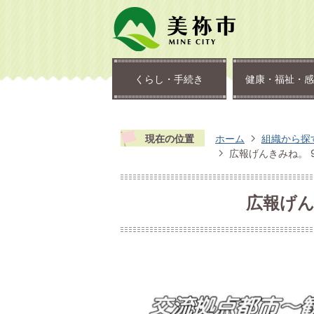
くらし・手続き
健康・福祉・感
現在の位置
ホーム
組織から探
広報げんきみね。 9
広報げんき