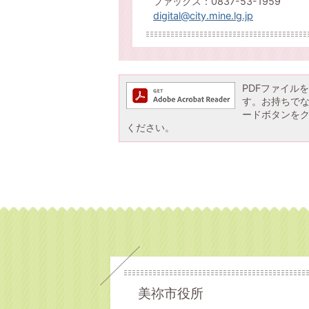
ファックス：0837-53-1959
digital@city.mine.lg.jp
PDFファイルを閲
す。お持ちでない方
ードボタンを
ください。
美祢市役所