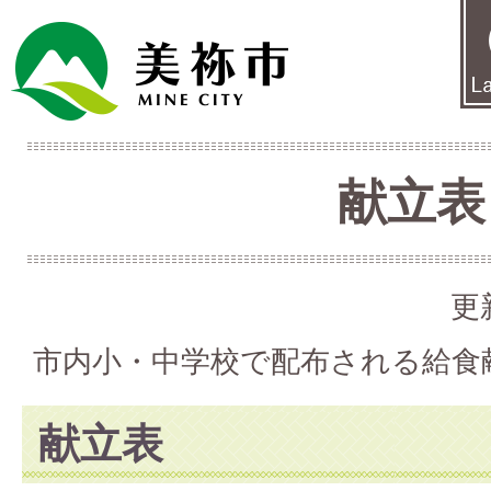
献立表
更
市内小・中学校で配布される給食
献立表