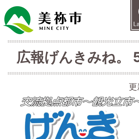
広報げんきみね。 5月
更