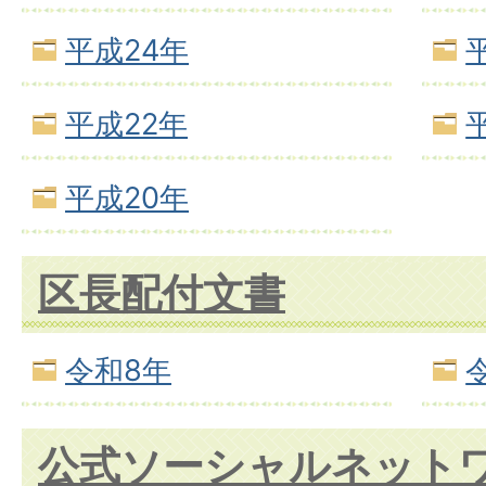
平成24年
平成22年
平成20年
区長配付文書
令和8年
公式ソーシャルネット