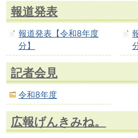
報道発表
報道発表【令和8年度
分】
記者会見
令和8年度
広報げんきみね。