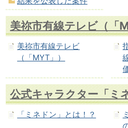
結果を公表した案件
美祢市有線テレビ（「M
美祢市有線テレビ
（「MYT」）
公式キャラクター「ミ
「ミネドン」とは！？