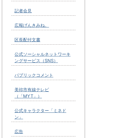
記者会見
広報げんきみね。
区長配付文書
公式ソーシャルネットワーキ
ングサービス（SNS）
パブリックコメント
美祢市有線テレビ
（「MYT」）
公式キャラクター「ミネド
ン」
広告