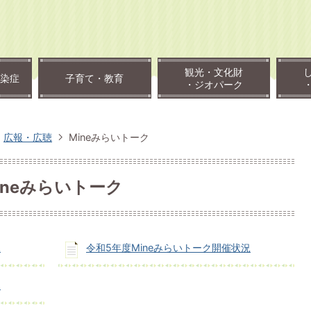
観光・文化財
染症
子育て・教育
・ジオパーク
広報・広聴
Mineみらいトーク
ineみらいトーク
況
令和5年度Mineみらいトーク開催状況
況