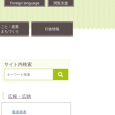
Foreign language
閲覧支援
しごと・産業
行政情報
・まちづくり
サイト内検索
広報・広聴
報道発表