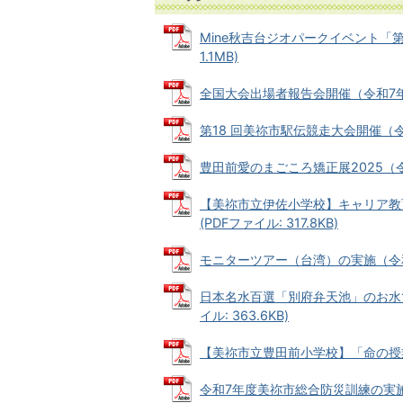
Mine秋吉台ジオパークイベント「第
1.1MB)
全国大会出場者報告会開催（令和7年11月
第18 回美祢市駅伝競走大会開催（令和7年
豊田前愛のまごころ矯正展2025（令和7
【美祢市立伊佐小学校】キャリア教
(PDFファイル: 317.8KB)
モニターツアー（台湾）の実施（令和7年1
日本名水百選「別府弁天池」のお水で
イル: 363.6KB)
【美祢市立豊田前小学校】「命の授業」講
令和7年度美祢市総合防災訓練の実施（令和