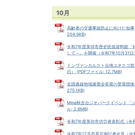
10月
高齢者の交通事故防止に向けた知事メッ
204.9KB)
令和7年度美祢市歴史民俗資料館「
して～』を開催（令和7年10月31日） (
ドンヴァンカルスト台地ユネスコ世
日） (PDFファイル: 12.7MB)
全国過疎地域連盟会長賞の受賞団体が市
275.1KB)
Mine秋吉台ジオパークイベント「ジ
ル: 2.8MB)
令和7年度美祢市功労者表彰式（令和7年1
令和7年12月市長定例記者会見（令和7年1