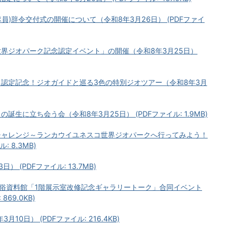
員)辞令交付式の開催について（令和8年3月26日） (PDFファイ
世界ジオパーク記念認定イベント」の開催（令和8年3月25日）
ク認定記念！ジオガイドと巡る3色の特別ジオツアー（令和8年3月
誕生に立ち会う会（令和8年3月25日） (PDFファイル: 1.9MB)
ルチャレンジ～ランカウイユネスコ世界ジオパークへ行ってみよう！
 8.3MB)
 (PDFファイル: 13.7MB)
民俗資料館「1階展示室改修記念ギャラリートーク」合同イベント
869.0KB)
0日） (PDFファイル: 216.4KB)