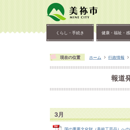
くらし・手続き
健康・福祉・感
現在の位置
ホーム
行政情報
報道
3月
国の重要文化財（美術工芸品）への指定に