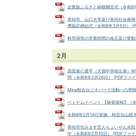
企業版ふるさと納税贈呈式（令和8年3月9
美祢市、山口大学及び美祢社会復帰
携協定締結式（令和8年3月5日） (PDF
秋芳洞等の営業時間の改正及び変動料金制
2月
原田真心選手（大嶺中学校出身）W
問（令和8年2月26日） (PDFファイル:
Mine秋吉台ジオパーク活動への寄附金贈
ベトナムイベント 【味覚探検】（令和8年
令和8年2月14日実施、秋吉台山焼き中
美祢市住みます芸人ちょいやん永田
中（令和8年2月10日） (PDFファイル: