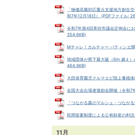
「物価高騰対応重点支援地方創生交
和7年12月18日） (PDFファイル: 262
令和7年第4回美祢市議会定例会におけ
354.6KB)
Mチャレ！カルチャー パティシエ開催（令
地域団体が県下最大級（6m 越え）の
464.9KB)
大田保育園児クルマエビ陸上養殖体験イベ
全国大会出場者激励会開催（令和7年12月
「つながる森のマルシェ・つながる森の交
民間提案制度による公有財産の利活用者を
11月