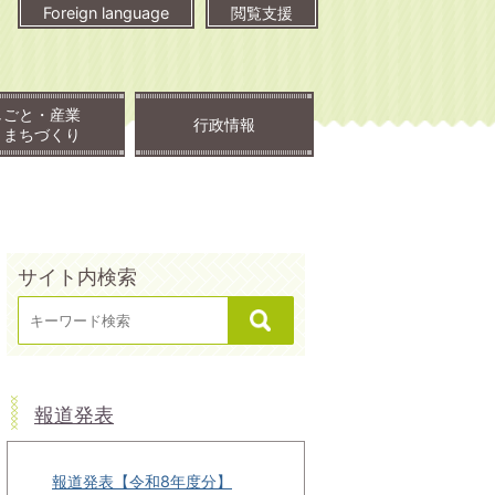
Foreign language
閲覧支援
しごと・産業
行政情報
・まちづくり
サイト内検索
報道発表
報道発表【令和8年度分】