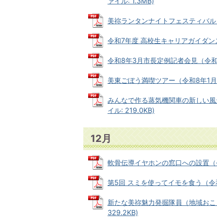
ァイル: 1.3MB)
美祢ランタンナイトフェスティバル（令和
令和7年度 高校生キャリアガイダンスの開
令和8年3月市長定例記者会見（令和8年1
美東ごぼう満喫ツアー（令和8年1月15日
みんなで作る蒸気機関車の新しい風景
イル: 219.0KB)
12月
軟骨伝導イヤホンの窓口への設置（令和7年
第5回 スミを使ってイモを食う（令和7年
新たな美祢魅力発掘隊員（地域おこし協
329.2KB)