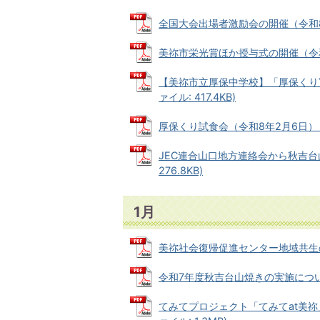
全国大会出場者激励会の開催（令和8年2月
美祢市栄光賞ほか授与式の開催（令和8年2
【美祢市立厚保中学校】「厚保くりYA
ァイル: 417.4KB)
厚保くり試食会（令和8年2月6日） (P
JEC連合山口地方連絡会から秋吉台山
276.8KB)
1月
美祢社会復帰促進センター地域共生の感謝
令和7年度秋吉台山焼きの実施について（令
てみてプロジェクト「てみてat美祢」