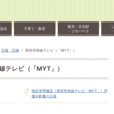
観光・文化財
染症
子育て・教育
・ジオパーク
広報・広聴
美祢市有線テレビ（「MYT」）
線テレビ（「MYT」）
指定管理施設（美祢市有線テレビ「MYT」）評
価分析書の公表