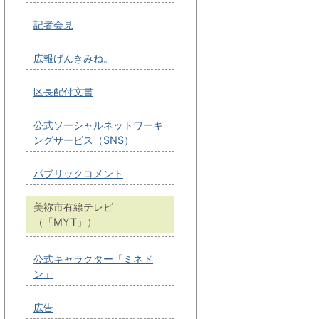
記者会見
広報げんきみね。
区長配付文書
公式ソーシャルネットワーキ
ングサービス（SNS）
パブリックコメント
美祢市有線テレビ
（「MYT」）
公式キャラクター「ミネド
ン」
広告