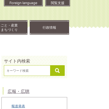
Foreign language
閲覧支援
しごと・産業
行政情報
・まちづくり
サイト内検索
広報・広聴
報道発表