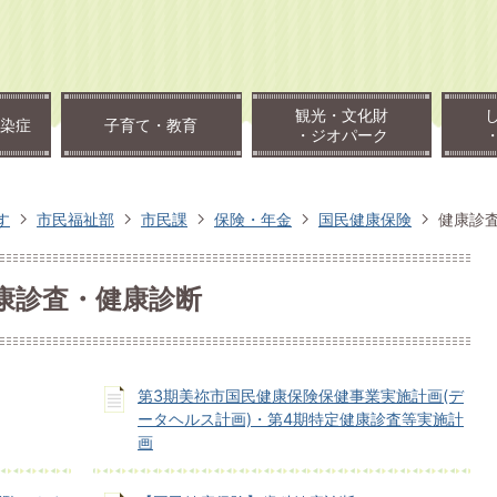
観光・文化財
染症
子育て・教育
・ジオパーク
す
市民福祉部
市民課
保険・年金
国民健康保険
健康診
康診査・健康診断
第3期美祢市国民健康保険保健事業実施計画(デ
ータヘルス計画)・第4期特定健康診査等実施計
画