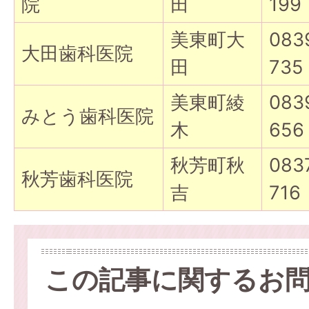
院
田
199
美東町大
083
大田歯科医院
田
735
美東町綾
083
みとう歯科医院
木
656
秋芳町秋
083
秋芳歯科医院
吉
716
この記事に関するお