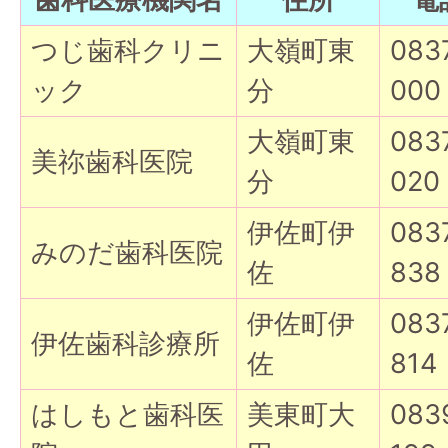
つじ歯科クリニ
大嶺町東
083
ック
分
000
大嶺町東
083
美祢歯科医院
分
020
伊佐町伊
083
みのだ歯科医院
佐
838
伊佐町伊
083
伊佐歯科診療所
佐
814
はしもと歯科医
美東町大
083