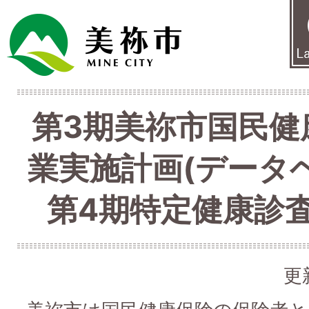
第3期美祢市国民健
業実施計画(データ
第4期特定健康診
更