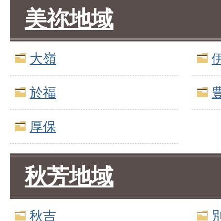
美祢地域
大嶺
於福
厚保
秋芳地域
秋吉