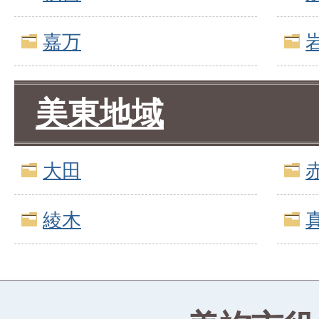
嘉万
美東地域
大田
綾木