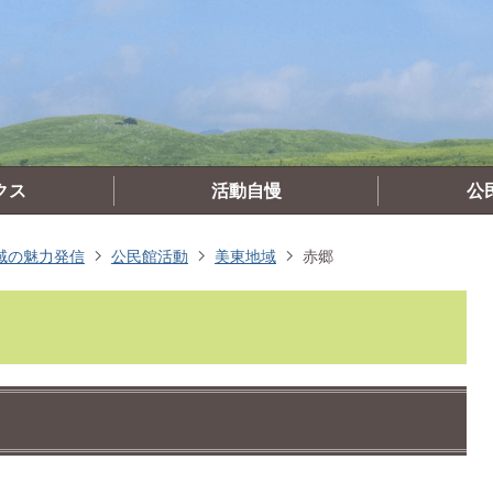
クス
活動自慢
公
域の魅力発信
公民館活動
美東地域
赤郷