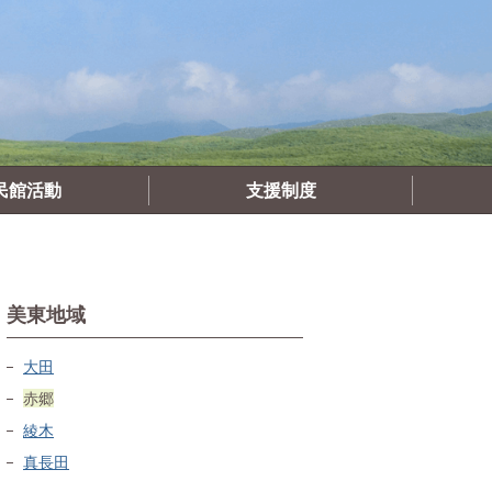
民館活動
支援制度
美東地域
大田
赤郷
綾木
真長田