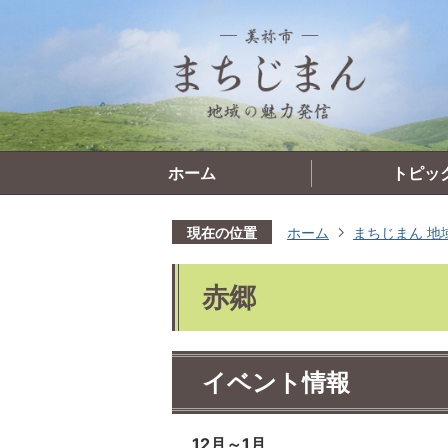
ホーム
トピッ
現在の位置
ホーム
まちじまん 地
赤郷
イベント情報
12月～1月