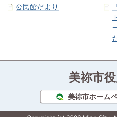
公民館だより
た
美祢市役
美祢市ホーム