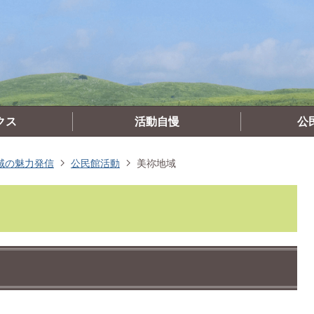
クス
活動自慢
公
域の魅力発信
公民館活動
美祢地域