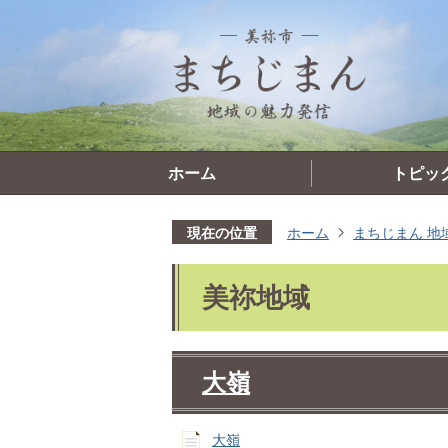
ホーム
トピッ
現在の位置
ホーム
まちじまん 地
美祢地域
大嶺
大嶺