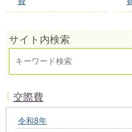
費
サイト内検索
交際費
令和8年