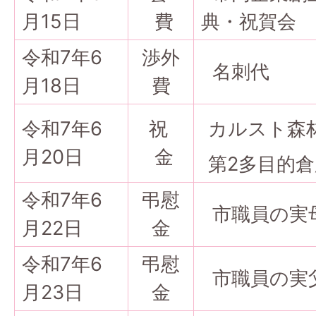
月15日
費
典・祝賀会
令和7年6
渉外
名刺代
月18日
費
令和7年6
祝
カルスト森
月20日
金
第2多目的
令和7年6
弔慰
市職員の実
月22日
金
令和7年6
弔慰
市職員の実
月23日
金