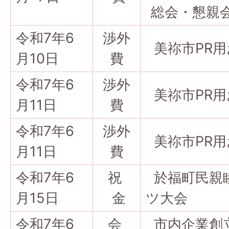
総会・懇親会
令和7年6
渉外
美祢市PR用
月10日
費
令和7年6
渉外
美祢市PR用
月11日
費
令和7年6
渉外
美祢市PR用
月11日
費
令和7年6
祝
於福町民親
月15日
金
ツ大会
令和7年6
会
市内企業創