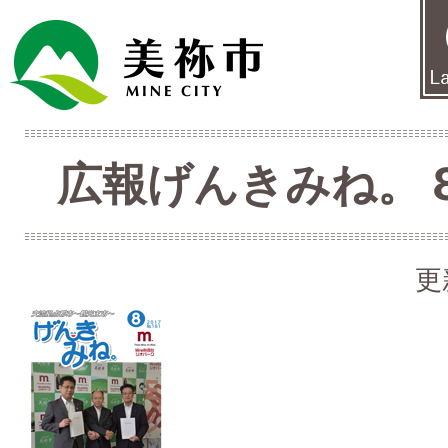
広報げんきみね。 8月
更