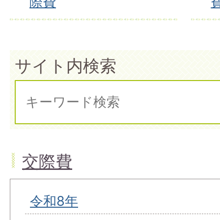
際費
サイト内検索
交際費
令和8年