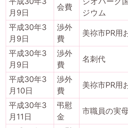
平成30年3
ジオパーク
会費
月9日
ジウム
平成30年3
渉外
美祢市PR用
月9日
費
平成30年3
渉外
名刺代
月9日
費
平成30年3
渉外
美祢市PR用
月10日
費
平成30年3
弔慰
市職員の実
月11日
金