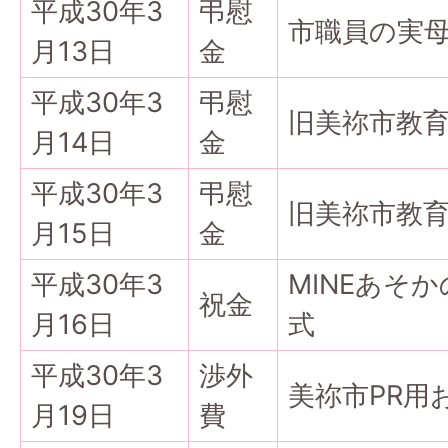
平成30年3
弔慰
市職員の実
月13日
金
平成30年3
弔慰
旧美祢市教
月14日
金
平成30年3
弔慰
旧美祢市教
月15日
金
平成30年3
MINEあそ
祝金
月16日
式
平成30年3
渉外
美祢市PR用
月19日
費