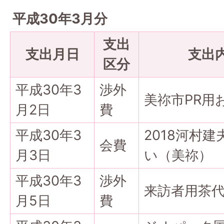
平成30年3月分
支出
支出月日
支出
区分
平成30年3
渉外
美祢市PR用
月2日
費
平成30年3
2018河村
会費
月3日
い（美祢）
平成30年3
渉外
来訪者用茶
月5日
費