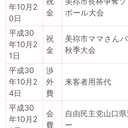
祝
美祢市長杯争奪ソ
年10月2
金
ボール大会
0日
平成30
祝
美祢市ママさんバ
年10月2
金
秋季大会
1日
平成30
渉
年10月2
外
来客者用茶代
4日
費
平成30
会
自由民主党山口県
年10月2
費
ー