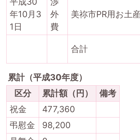
平成30
渉
年10月3
外
美祢市PR用お土
1日
費
合計
累計（平成30年度）
区分
累計額（円）
備考
祝金
477,360
弔慰金
98,200