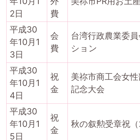
年10月1
外
美祢市PR用お土
2日
費
平成30
会
台湾行政農業委員
年10月1
費
ション
3日
平成30
祝
美祢市商工会女性
年10月1
金
記念大会
4日
平成30
祝
年10月1
秋の叙勲受章祝（
金
5日