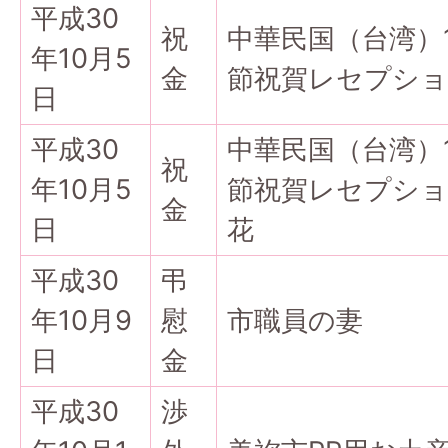
平成30
祝
中華民国（台湾）
年10月5
金
節祝賀レセプショ
日
平成30
中華民国（台湾）
祝
年10月5
節祝賀レセプシ
金
日
花
平成30
弔
年10月9
慰
市職員の妻
日
金
平成30
渉