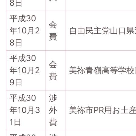
8日
平成30
会
年10月2
自由民主党山口県
費
8日
平成30
会
年10月2
美祢青嶺高等学校
費
9日
平成30
渉
年10月3
外
美祢市PR用お土
1日
費