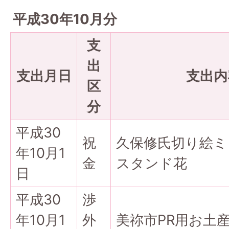
平成30年10月分
支
出
支出月日
支出内
区
分
平成30
祝
久保修氏切り絵ミ
年10月1
金
スタンド花
日
平成30
渉
年10月1
外
美祢市PR用お土