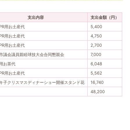
支出内容
支出金額（円）
PR用お土産代
5,400
PR用お土産代
4,750
PR用お土産代
2,700
市議会議員親睦球技大会合同懇親会
7,000
用お茶代
6,048
PR用お土産代
5,562
キ子クリスマスディナーショー開催スタンド花
16,740
48,200