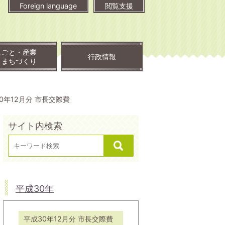
Foreign language
閲覧支援
しごと・産業
行政情報
・まちづくり
0年12月分 市長交際費
サイト内検索
平成30年
平成30年12月分 市長交際費