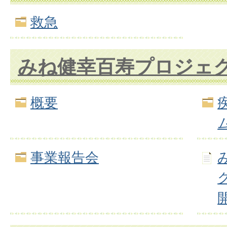
救急
みね健幸百寿プロジェ
概要
事業報告会