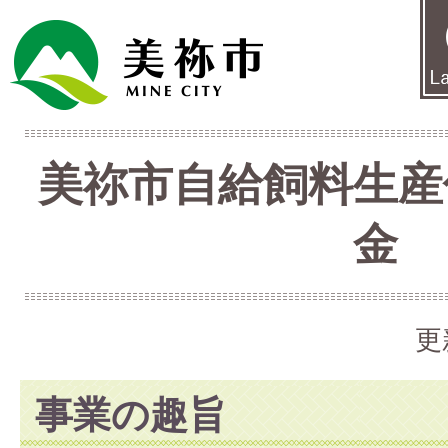
美祢市自給飼料生産
金
更
事業の趣旨