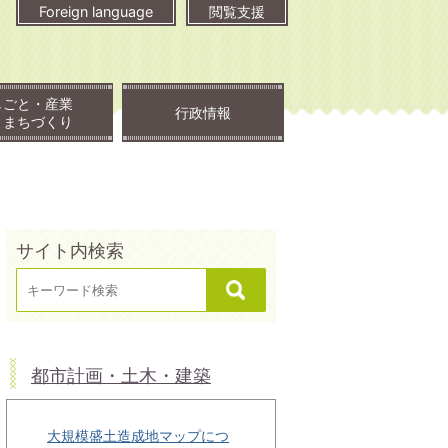
Foreign language
閲覧支援
しごと・産業
行政情報
・まちづくり
サイト内検索
都市計画・土木・建築
大規模盛土造成地マップにつ