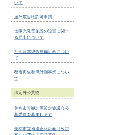
いて
屋外広告物許可申請
太陽光発電施設の設置に関す
る届出について
社会資本総合整備計画につい
て
都市再生整備計画事業につい
て
法定外公共物
美祢市景観計画策定協議会公
募委員を募集します
美祢市立地適正化計画（改定
案）に関する意見募集