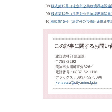
08
様式第12号（法定外公共物境界確認協議申
09
様式第14号（法定外公共物境界確認書）(W
10
様式第15号（法定外公共物用途廃止申請書
この記事に関するお問い
建設農林部 建設課
〒759-2292
美祢市大嶺町東分326-1
電話番号：0837-52-1116
ファックス：0837-52-5698
kensetsu@city.mine.lg.jp