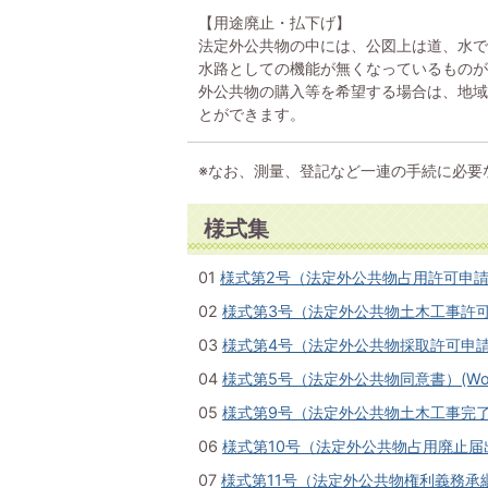
【用途廃止・払下げ】
法定外公共物の中には、公図上は道、水で
水路としての機能が無くなっているものが
外公共物の購入等を希望する場合は、地域
とができます。
※なお、測量、登記など一連の手続に必要
様式集
01
様式第2号（法定外公共物占用許可申請書）(
02
様式第3号（法定外公共物土木工事許可申請
03
様式第4号（法定外公共物採取許可申請書）
04
様式第5号（法定外公共物同意書）(Word
05
様式第9号（法定外公共物土木工事完了届出
06
様式第10号（法定外公共物占用廃止届出書）
07
様式第11号（法定外公共物権利義務承継届