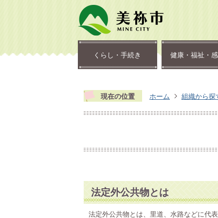
くらし・手続き
健康・福祉・感
現在の位置
ホーム
組織から探
法定外公共物とは
法定外公共物とは、里道、水路などに代表