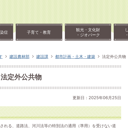
観光・文化財
染症
子育て・教育
・ジオパーク
す
建設農林部
建設課
都市計画・土木・建築
法定外公共物
法定外公共物
更新日：2025年06月25日
される、道路法、河川法等の特別法の適用（準用）を受けない道