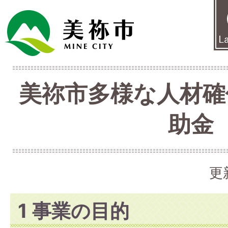
美祢市多様な人材確
助金
更
1 事業の目的