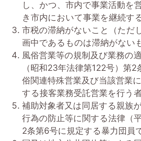
し、かつ、市内で事業活動を
き市内において事業を継続す
市税の滞納がないこと（ただ
画中であるものは滞納がない
風俗営業等の規制及び業務の
（昭和23年法律第122号）第
俗関連特殊営業及び当該営業に
する接客業務受託営業を行う
補助対象者又は同居する親族
行為の防止等に関する法律（平
2条第6号に規定する暴力団員