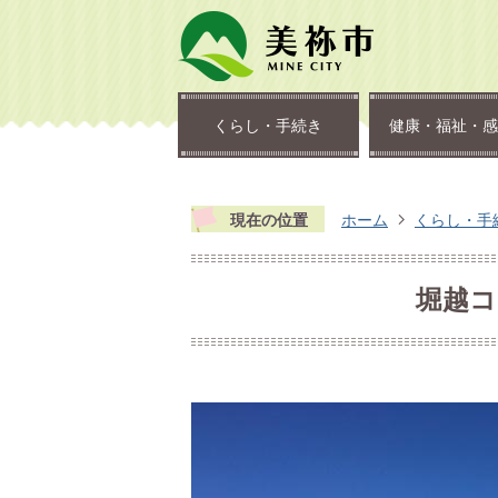
くらし・手続き
健康・福祉・感
現在の位置
ホーム
くらし・手
堀越コ