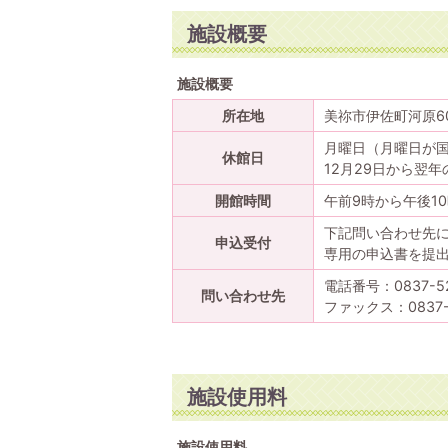
施設概要
施設概要
所在地
美祢市伊佐町河原6
月曜日（月曜日が
休館日
12月29日から翌年
開館時間
午前9時から午後1
下記問い合わせ先
申込受付
専用の申込書を提
電話番号：0837-5
問い合わせ先
ファックス：0837
施設使用料
施設使用料