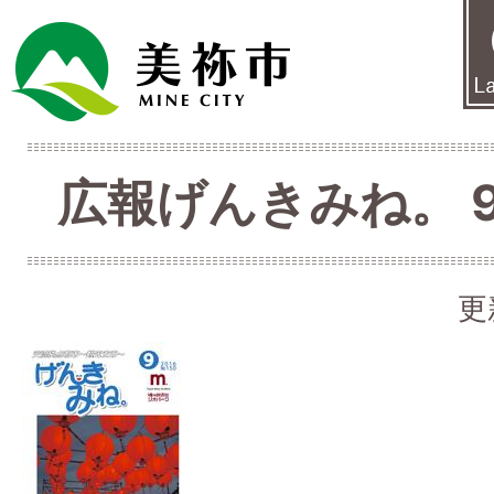
広報げんきみね。 9月
更