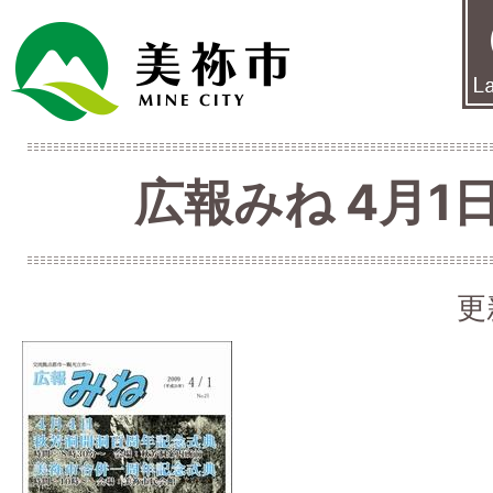
広報みね 4月1日
更