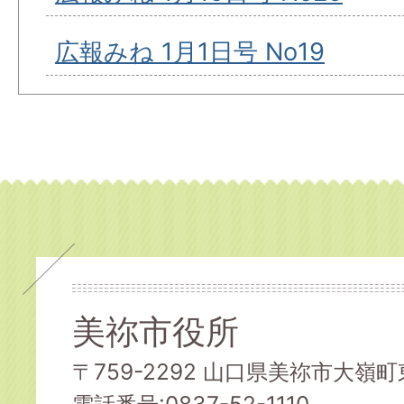
広報みね 1月1日号 No19
美祢市役所
〒759-2292 山口県美祢市大嶺町東