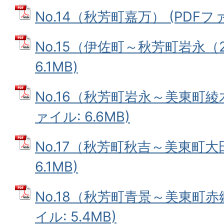
No.14（秋芳町嘉万） (PDFファ
No.15（伊佐町～秋芳町岩永（2
6.1MB)
No.16（秋芳町岩永～美東町綾
ァイル: 6.6MB)
No.17（秋芳町秋吉～美東町大田
6.1MB)
No.18（秋芳町青景～美東町赤
イル: 5.4MB)