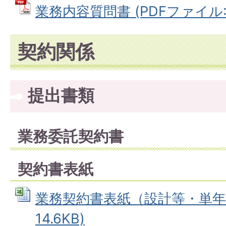
業務内容質問書 (PDFファイル: 1
契約関係
提出書類
業務委託契約書
契約書表紙
業務契約書表紙（設計等・単年） 
14.6KB)