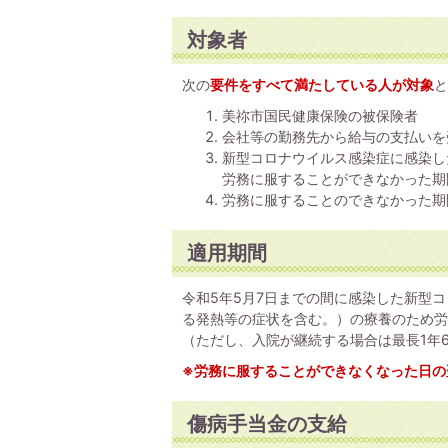
対象者
次の
要件をすべて満たしている人が対象
と
美祢市国民健康保険の被保険者
会社等の勤務先から給与の支払いを
新型コロナウイルス感染症に感染し
労務に服することができなかった期
労務に服することのできなかった期
適用期間
令和5年5月7日までの間に感染した新型
る発熱等の症状を含む。）の療養のため労
（ただし、入院が継続する場合は最長1年
※労務に服することができなくなった日の
傷病手当金の支給