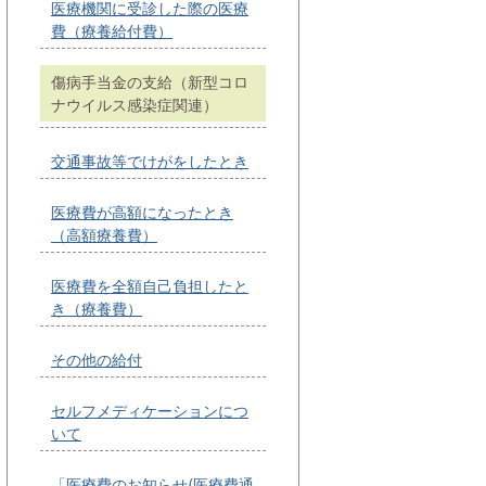
医療機関に受診した際の医療
費（療養給付費）
傷病手当金の支給（新型コロ
ナウイルス感染症関連）
交通事故等でけがをしたとき
医療費が高額になったとき
（高額療養費）
医療費を全額自己負担したと
き（療養費）
その他の給付
セルフメディケーションにつ
いて
「医療費のお知らせ(医療費通